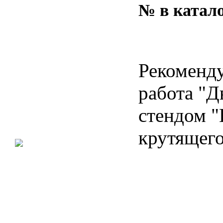
№ в катало
Рекоменду
работа "Д
стендом "
крутящег