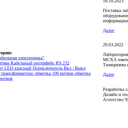
16.10.2023
Поставка ла
оборудовани
информации
Далее
29.03.2022
гории:
Лаборатория
обильная электроника"
МСХА имени
темы Кабельный интерфейс RS 232
Тимирязева 
т LED красный Переключатель Вкл / Выкл
 трансформатора: обмотка 100 витков обмотка
Далее
витков
Разработка с
Дизайн и по
Агентство 