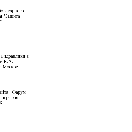
бораторного
я "Защита
"
 Гидравлики в
 К.А.
в Москве
айта - Фарум
лиграфия -
ЧК