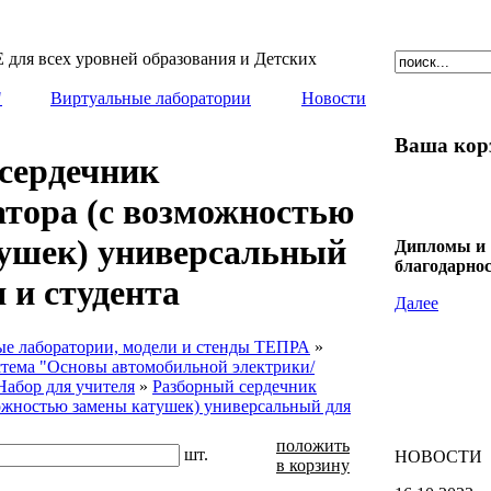
образования и Детских
"
Виртуальные лаборатории
Новости
Ваша кор
сердечник
тора (с возможностью
ушек) универсальный
Дипломы и
благодарно
 и студента
Далее
е лаборатории, модели и стенды ТЕПРА
»
тема "Основы автомобильной электрики/
Набор для учителя
»
Разборный сердечник
ожностью замены катушек) универсальный для
положить
шт.
НОВОСТИ
в корзину