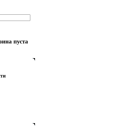
зина пуста
сти