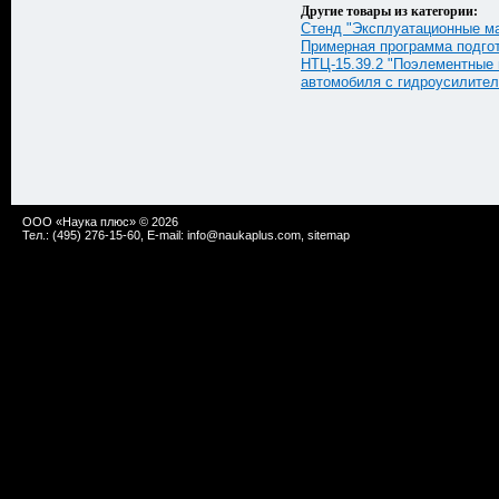
Другие товары из категории:
Стенд "Эксплуатационные м
Примерная программа подгот
НТЦ-15.39.2 "Поэлементные 
автомобиля с гидроусилител
ООО «Наука плюс» © 2026
Тел.: (495) 276-15-60, E-mail:
info@naukaplus.com
,
sitemap