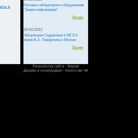
Поставка лабораторного оборудования
аты в
"Защита информации"
Далее
29.03.2022
Лаборатория Гидравлики в МСХА
имени К.А. Тимирязева в Москве
Далее
Разработка сайта - Фарум
Дизайн и полиграфия - Агентство ЧК