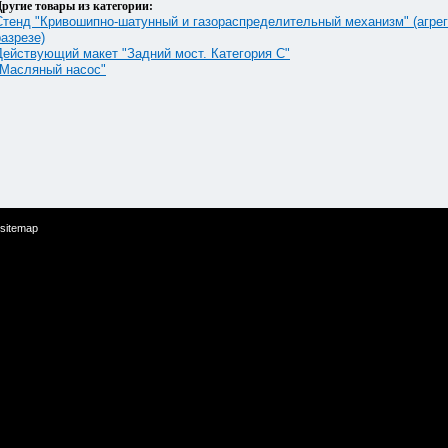
ругие товары из категории:
Стенд "Кривошипно-шатунный и газораспределительный механизм" (агрег
разрезе)
Действующий макет "Задний мост. Категория С"
"Масляный насос"
sitemap