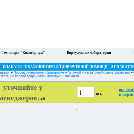
Технопарк "Кванториум"
Виртуальные лаборатории
ПЛАКАТЫ "ОКАЗАНИЕ ПЕРВОЙ ДОВРАЧЕБНОЙ ПОМОЩИ", 5 ПЛАКАТО
аталог
»
Профессиональное образование
»
Автомобили и автомобильное хозяйство
»
Оказание первой доврачебной помощи", 5 плакатов
уточняйте у
положи
шт.
менеджеров
в корзи
руб.