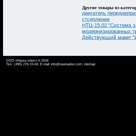
Другие товары из катего
двигатель переднепри
стсепление
НТЦ-15.02 "Система э
модернизированных тр
Действующий макет "
ООО «Наука плюс» © 2026
Тел.: (495) 276-15-60, E-mail:
info@naukaplus.com
,
sitemap