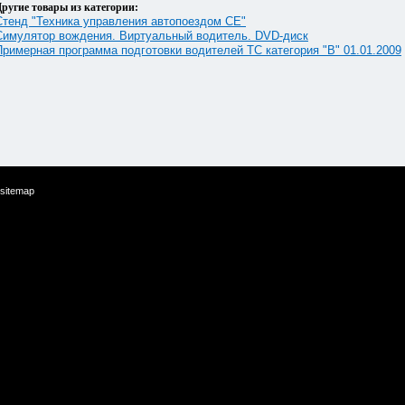
ругие товары из категории:
Стенд "Техника управления автопоездом СЕ"
Симулятор вождения. Виртуальный водитель. DVD-диск
Примерная программа подготовки водителей ТС категория "В" 01.01.2009
sitemap