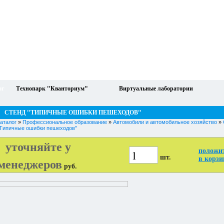
ог
Технопарк "Кванториум"
Виртуальные лаборатории
СТЕНД "ТИПИЧНЫЕ ОШИБКИ ПЕШЕХОДОВ"
аталог
»
Профессиональное образование
»
Автомобили и автомобильное хозяйство
»
Типичные ошибки пешеходов"
уточняйте у
положи
шт.
менеджеров
в корзи
руб.