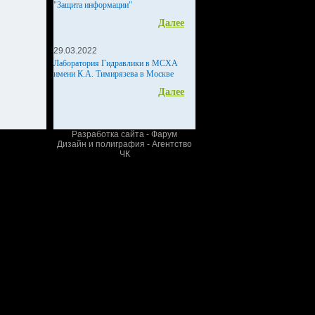
"Защита информации"
Далее
29.03.2022
Лаборатория Гидравлики в МСХА
имени К.А. Тимирязева в Москве
Далее
Разработка сайта - Фарум
Дизайн и полиграфия - Агентство
ЧК