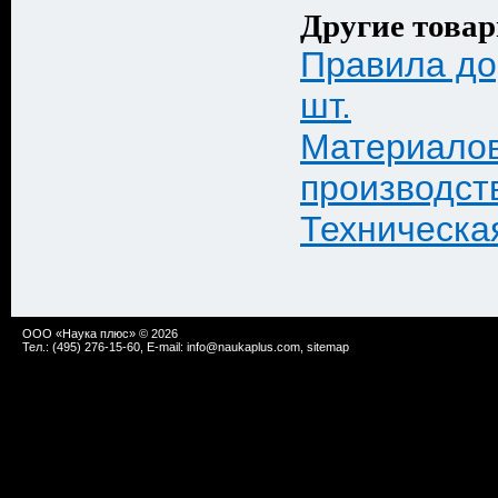
Другие товар
Правила до
шт.
Материало
производств
Техническа
ООО «Наука плюс» © 2026
Тел.: (495) 276-15-60, E-mail:
info@naukaplus.com
,
sitemap