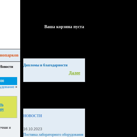
Ваша корзина пуста
арков
Дипломы и благодарности
Новости
Далее
00
рудование
»
ть
ну
НОВОСТИ
ечная и
16.10.2023
Поставка лабораторного оборудования