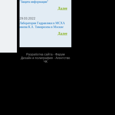
"Защита информации"
Далее
29.03.2022
Лаборатория Гидравлики в МСХА
имени К.А. Тимирязева в Москве
Далее
Разработка сайта - Фарум
Дизайн и полиграфия - Агентство
ЧК