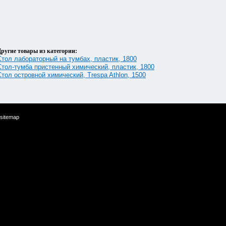
ругие товары из категории:
Стол лабораторный на тумбах, пластик, 1800
Стол-тумба пристенный химический, пластик, 1800
Стол островной химический, Trespa Athlon, 1500
sitemap