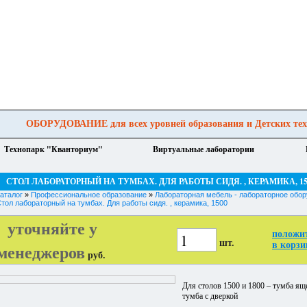
 уровней образования и Детских техноп
Технопарк "Кванториум"
Виртуальные лаборатории
СТОЛ ЛАБОРАТОРНЫЙ НА ТУМБАХ. ДЛЯ РАБОТЫ СИДЯ. , КЕРАМИКА, 15
аталог
»
Профессиональное образование
»
Лабораторная мебель - лабораторное обо
тол лабораторный на тумбах. Для работы сидя. , керамика, 1500
уточняйте у
положи
шт.
менеджеров
в корзи
руб.
Для столов 1500 и 1800 – тумба ящ
тумба с дверкой