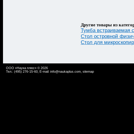
Другие товары из катего
Тумба встраиваемая с
Стол островной физич
Стол для микроскопир
ООО «Наука плюс» © 2026
Тел.: (495) 276-15-60, E-mail:
info@naukaplus.com
,
sitemap