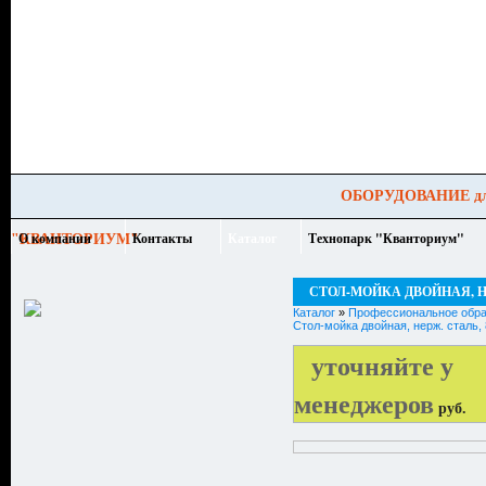
ОБОРУДОВАНИЕ для всех уровней образ
О компании
Контакты
Каталог
Технопарк "Кванториум"
"КВАНТОРИУМ"
СТОЛ-МОЙКА ДВОЙНАЯ, НЕ
Каталог
»
Профессиональное обра
Стол-мойка двойная, нерж. сталь,
уточняйте у
менеджеров
руб.