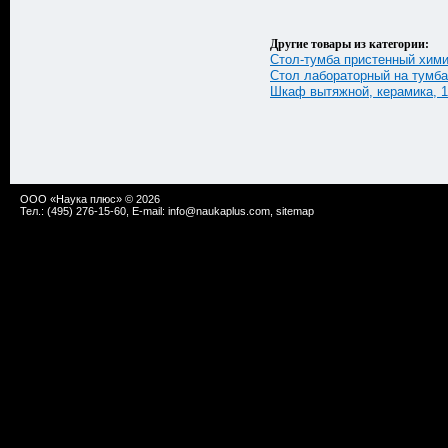
Другие товары из категории:
Стол-тумба пристенный хими
Стол лабораторный на тумбах
Шкаф вытяжной, керамика, 
ООО «Наука плюс» © 2026
Тел.: (495) 276-15-60, E-mail:
info@naukaplus.com
,
sitemap