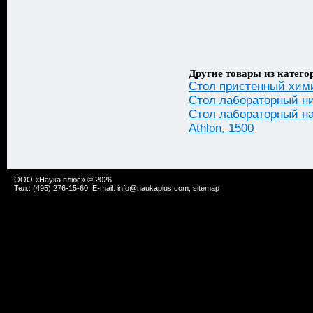
Другие товары из катего
Стол пристенный химич
Стол лабораторный ни
Стол лабораторный на
Athlon, 1500
ООО «Наука плюс» © 2026
Тел.: (495) 276-15-60, E-mail:
info@naukaplus.com
,
sitemap