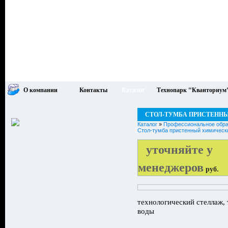
О компании
Контакты
Каталог
Технопарк "Кванториум
СТОЛ-ТУМБА ПРИСТЕННЫ
Каталог
»
Профессиональное обра
Стол-тумба пристенный химически
уточняйте у
менеджеров
руб.
технологический стеллаж, 
воды