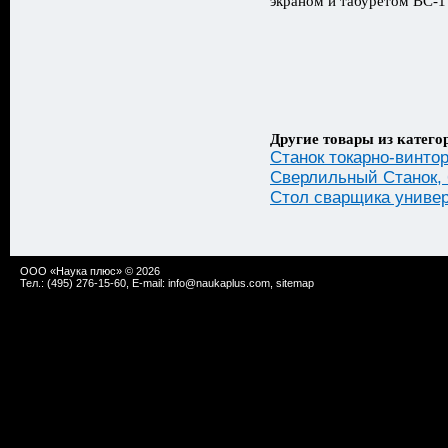
экраном и табуретом ВС-1
Другие товары из катего
Станок токарно-винто
Сверлильный Станок,
Стол сварщика униве
ООО «Наука плюс» © 2026
Тел.: (495) 276-15-60, E-mail:
info@naukaplus.com
,
sitemap