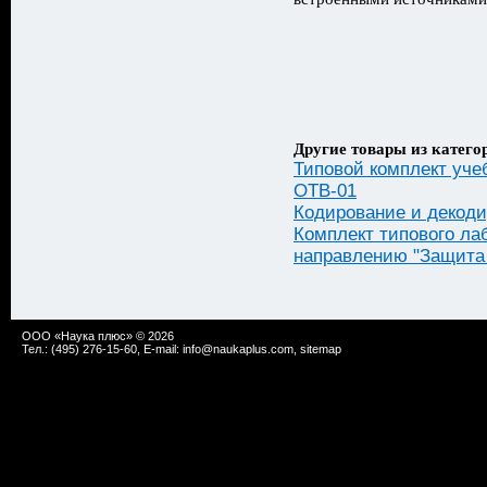
Другие товары из катего
Типовой комплект уче
ОТВ-01
Кодирование и декод
Комплект типового ла
направлению "Защита
ООО «Наука плюс» © 2026
Тел.: (495) 276-15-60, E-mail:
info@naukaplus.com
,
sitemap