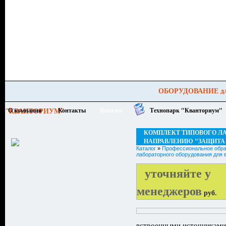
ОБОРУДОВАНИЕ для всех уровней образ
О компании
Контакты
Каталог
Технопарк "Кванториум"
"КВАНТОРИУМ"
КОМПЛЕКТ ТИПОВОГО ЛА
НАПРАВЛЕНИЮ "ЗАЩИТА
Каталог
»
Профессиональное обра
лабораторного оборудования для 
уточняйте у
менеджеров
руб.
встроенными источниками