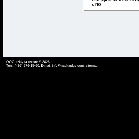
интерфейсом и компакт-
с ПО
ООО «Наука плюс» © 2026
Тел.: (495) 276-15-60, E-mail:
info@naukaplus.com
,
sitemap