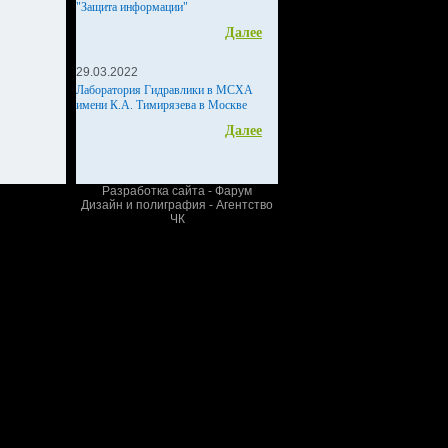
"Защита информации"
Далее
29.03.2022
Лаборатория Гидравлики в МСХА
имени К.А. Тимирязева в Москве
Далее
Разработка сайта - Фарум
Дизайн и полиграфия - Агентство
ЧК