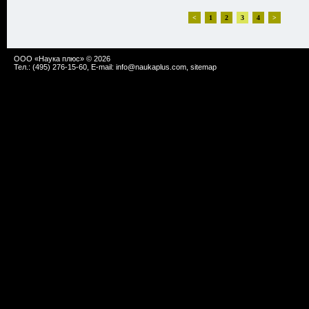
<
1
2
3
4
>
ООО «Наука плюс» © 2026
Тел.: (495) 276-15-60, E-mail:
info@naukaplus.com
,
sitemap