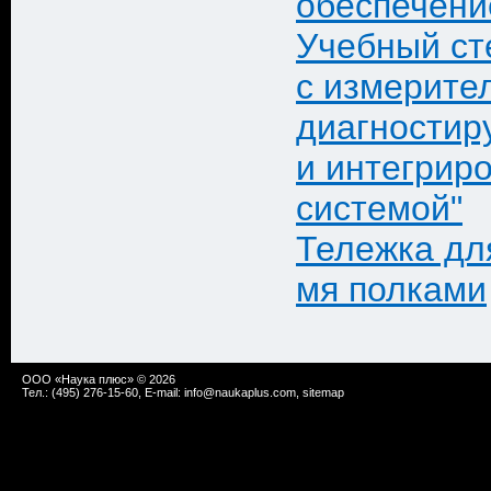
обеспечени
Учебный ст
с измерите
диагности
и интегрир
системой"
Тележка для
мя полками
ООО «Наука плюс» © 2026
Тел.: (495) 276-15-60, E-mail:
info@naukaplus.com
,
sitemap