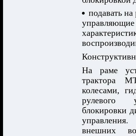
подавать на
управляющие 
характеристи
воспроизводи
Конструктивн
На раме уст
трактора М
колесами, ги
рулевого у
блокировки д
управлени
внешних во