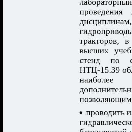
лабораторный
проведения 
дисциплинам
гидроприв
тракторов, 
высших учеб
стенд по с
НТЦ-15.39 об
наиболе
дополнител
позволяющим
проводить и
гидравлическ
блокировкой 