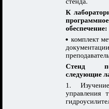
стенда.
К лаборатор
программн
обеспечение:
комплект ме
документаци
преподаватель
Стенд по
следующие л
Изучени
управления 
гидроусилите