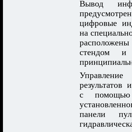
Вывод инф
предусмот
цифровые ин
на специально
расположен
стендом и 
принципиальн
Управлени
результатов 
с помощью 
установленн
панели пул
гидравлическ