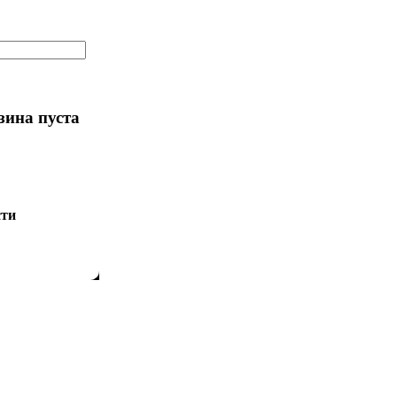
зина пуста
сти