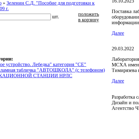
16.10.2023
о
»
Зеленин С.Д. "Пособие для подготовки к
9 г.
Поставка ла
положить
шт.
оборудовани
в корзину
информации
Далее
29.03.2022
гории:
Лаборатория
ое устройство. Лебедка" категория "СЕ"
МСХА имени
кламная табличка "АВТОШКОЛА" (с телефоном)
Тимирязева 
КАЦИОННОЙ СТАНЦИИ НРЛС
Далее
Разработка с
Дизайн и по
Агентство 