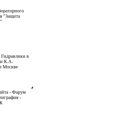
бораторного
я "Защита
"
 Гидравлики в
 К.А.
в Москве
айта - Фарум
лиграфия -
ЧК