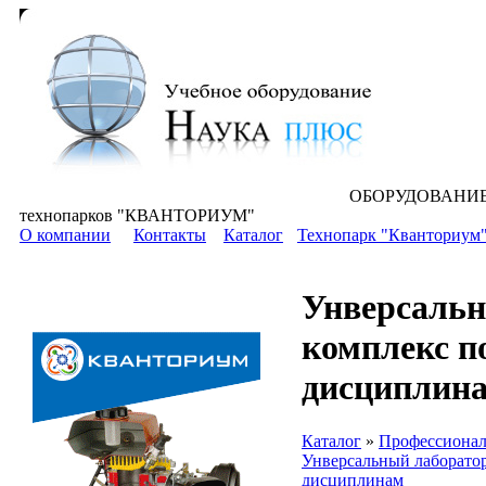
ОБОРУДОВАНИЕ для всех уровней 
технопарков "КВАНТОРИУМ"
О компании
Контакты
Каталог
Технопарк "Кванториум
Унверсаль
комплекс 
дисциплин
Каталог
»
Профессионал
Унверсальный лаборато
дисциплинам