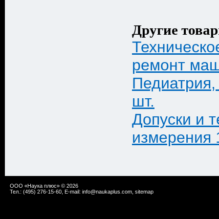
Другие товар
Техническо
ремонт маши
Педиатрия,
шт.
Допуски и 
измерения 
ООО «Наука плюс» © 2026
Тел.: (495) 276-15-60, E-mail:
info@naukaplus.com
,
sitemap