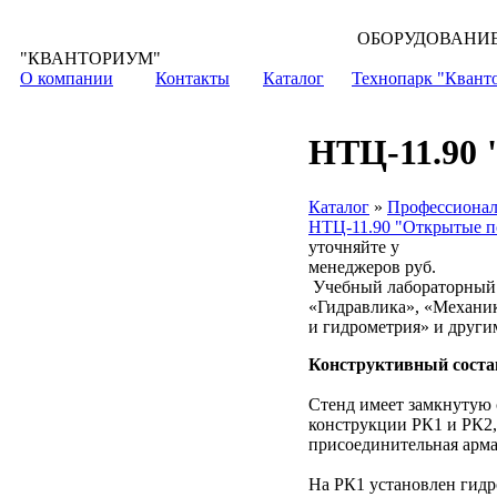
ОБОРУДОВАНИЕ для всех уровней обр
"КВАНТОРИУМ"
О компании
Контакты
Каталог
Технопарк "Квант
НТЦ-11.90
Каталог
»
Профессионал
НТЦ-11.90 "Открытые п
уточняйте у
менеджеров
руб.
Учебный лабораторный с
«Гидравлика», «Механик
и гидрометрия» и други
Конструктивный соста
Стенд имеет замкнутую 
конструкции РК1 и РК2,
присоединительная арма
На РК1 установлен гидро