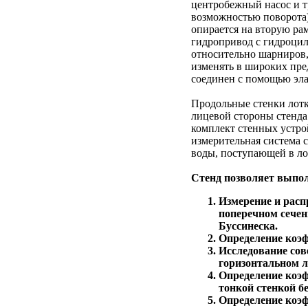
центробежный насос и т
возможностью поворота)
опирается на вторую ра
гидропривод с гидроци
относительно шарниров,
изменять в широких пре
соединен с помощью эла
Продольные стенки лотк
лицевой стороны стенда 
комплект стенных устро
измерительная система 
воды, поступающей в ло
Стенд позволяет выпо
Измерение и расп
поперечном сечен
Буссинеска.
Определение коэф
Исследование со
горизонтальном л
Определение коэф
тонкой стенкой бе
Определение коэф