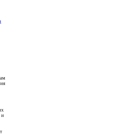
и
сам
гия
ых
 и
т