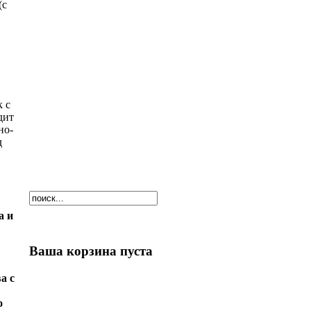
(с
к с
дит
но-
д
а и
Ваша корзина пуста
а с
о