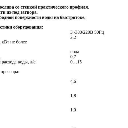
ослива со стенкой практического профиля.
ти из-под затвора.
бодной поверхности воды на быстротоке.
стики оборудования:
3~380/220В 50Гц
2,2
 кВт не более
вода
.
0,7
расхода воды, л/с
0…15
прессора:
4,6
1,8
1,0