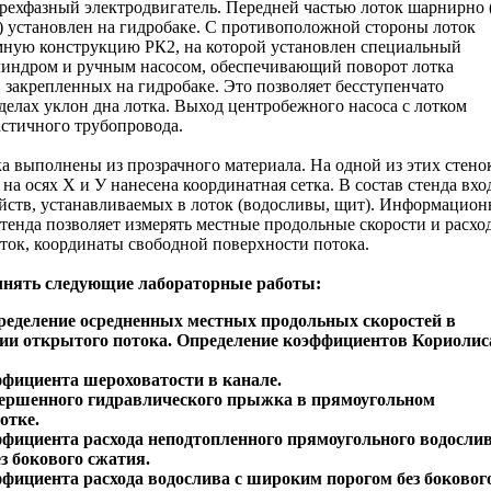
рехфазный электродвигатель. Передней частью лоток шарнирно 
 установлен на гидробаке. С противоположной стороны лоток
мную конструкцию РК2, на которой установлен специальный
линдром и ручным насосом, обеспечивающий поворот лотка
 закрепленных на гидробаке. Это позволяет бесступенчато
делах уклон дна лотка. Выход центробежного насоса с лотком
стичного трубопровода.
а выполнены из прозрачного материала. На одной из этих стено
на осях Х и У нанесена координатная сетка. В состав стенда вхо
йств, устанавливаемых в лоток (водосливы, щит). Информацион
стенда позволяет измерять местные продольные скорости и расхо
ток, координаты свободной поверхности потока.
лнять следующие лабораторные работы:
ределение осредненных местных продольных скоростей в
ии открытого потока. Определение коэффициентов Кориолис
фициента шероховатости в канале.
вершенного гидравлического прыжка в прямоугольном
отке.
фициента расхода неподтопленного прямоугольного водослив
з бокового сжатия.
фициента расхода водослива с широким порогом без боковог