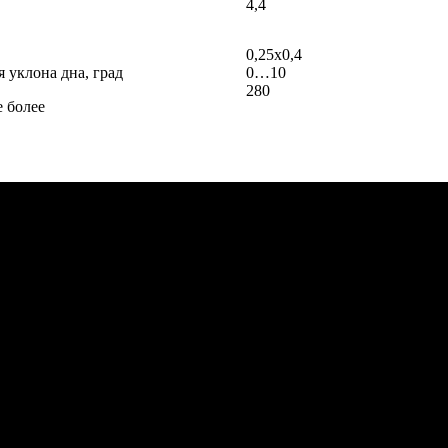
4,4
0,25х0,4
 уклона дна, град
0…10
280
е более