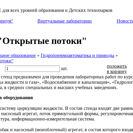
азования и Детских технопарков
ориум"
Виртуальные лаборатории
Новост
 "Открытые потоки"
ьное образование
»
Гидропневмоавтоматика и приводы
»
отоки"
положить
шт.
в корзину
тенд предназначен для проведения лабораторных работ по кур
а жидкости и газа», «Водоснабжение и канализация», «Гидроло
м, в средних специальных и высших учебных заведениях.
в оборудования
систему циркуляции жидкости. В состав стенда входят две рамн
 насосный агрегат, лоток прямоугольной формы, регулировочная
тура, информационно-измерительная система.
бак и насосный (моноблочный) агрегат, в состав которого входя