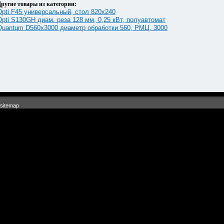
ругие товары из категории:
Opti F45 универсальный, стол 820х240
Opti S130GH диам. реза 128 мм, 0,25 кВт, полуавтомат
Quantum D560x3000 диаметр обработки 560, РМЦ. 3000
sitemap