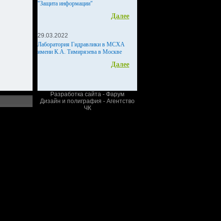
"Защита информации"
Далее
29.03.2022
Лаборатория Гидравлики в МСХА
имени К.А. Тимирязева в Москве
Далее
Разработка сайта - Фарум
Дизайн и полиграфия - Агентство
ЧК