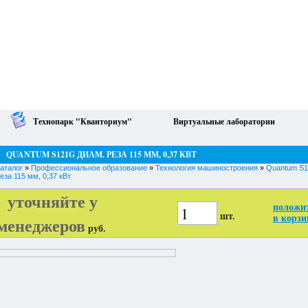
Технопарк "Кванториум"
Виртуальные лаборатории
QUANTUM S121G ДИАМ. РЕЗА 115 ММ, 0,37 КВТ
аталог
»
Профессиональное образование
»
Технология машиностроения
»
Quantum S1
еза 115 мм, 0,37 кВт
уточняйте у
положи
шт.
менеджеров
в корзи
руб.